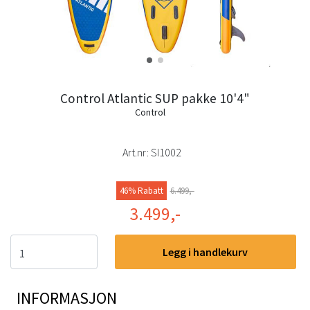
Control Atlantic SUP pakke 10'4"
Control
Art.nr:
SI1002
46% Rabatt
6.499,-
3.499,-
Legg i handlekurv
INFORMASJON