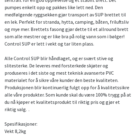
sentralt for en god opplevelse og et stabilt brett. Det
pumpes enkelt opp og pakkes like lett ned. Den
medfølgende ryggsekken gjør transport av SUP brettet til
en lek. Perfekt for stranda, hytta, camping, båten, friluftsliv
og mye mer. Brettets fasong gjør dette til et allround brett
som alle mestrer og er like bra på rolig vann som i bølger!
Control SUP er lett i vekt og tar liten plass.
Alle Control SUP blir håndlaget, og er svært stive og
slitesterke. De leveres med forsterkede skjøter og
produseres i det siste og mest teknisk avanserte PVC
materialet for å sikre våre kunder den beste kvaliteten.
Produksjonen blir kontinuerlig fulgt opp for å kvalitetssikre
alle våre produkter. Som kunde skal du være 100% trygg på at
du nå kjøper et kvalitetsprodukt til riktig pris og gjør et
riktig valg. .
Spesifikasjoner:
Vekt 8,2kg