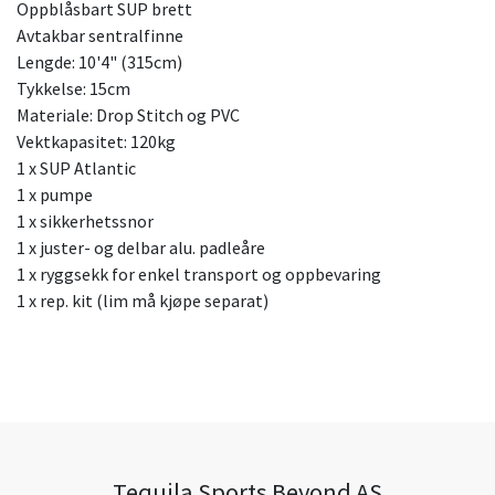
Oppblåsbart SUP brett
Avtakbar sentralfinne
Lengde: 10'4" (315cm)
Tykkelse: 15cm
Materiale: Drop Stitch og PVC
Vektkapasitet: 120kg
1 x SUP Atlantic
1 x pumpe
1 x sikkerhetssnor
1 x juster- og delbar alu. padleåre
1 x ryggsekk for enkel transport og oppbevaring
1 x rep. kit (lim må kjøpe separat)
Tequila Sports Beyond AS