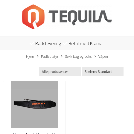
Rask levering
Betal med Klarna
Hjem
Padleutstyr
Sekk bag og boks
Våpen