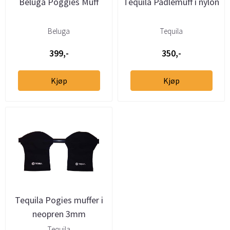
Beluga Poggies Muff
Tequila Padlemuff i nylon
Beluga
Tequila
399,-
350,-
Kjøp
Kjøp
Tequila Pogies muffer i
neopren 3mm
Tequila