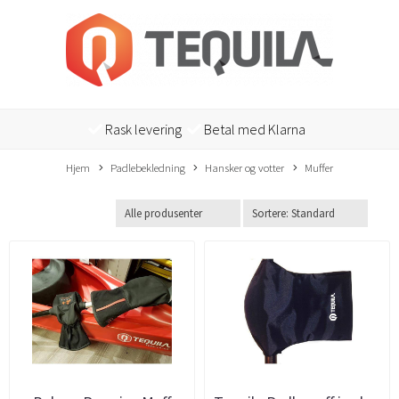
Rask levering
Betal med Klarna
Hjem
Padlebekledning
Hansker og votter
Muffer