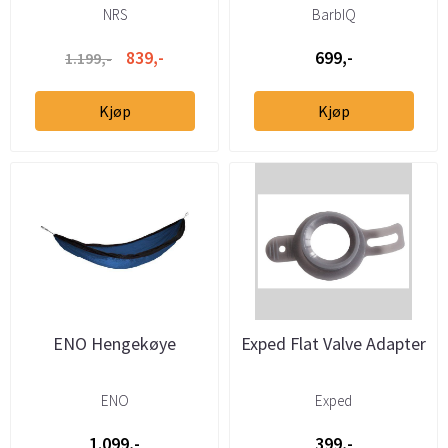
NRS
BarbIQ
839,-
699,-
1.199,-
Kjøp
Kjøp
ENO Hengekøye
Exped Flat Valve Adapter
ENO
Exped
1.099,-
399,-