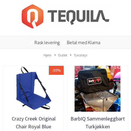
Rask levering
Betal med Klarna
Hjem
Outlet
Turutstyr
-30%
Crazy Creek Original
BarbIQ Sammenleggbart
Chair Royal Blue
Turkjøkken