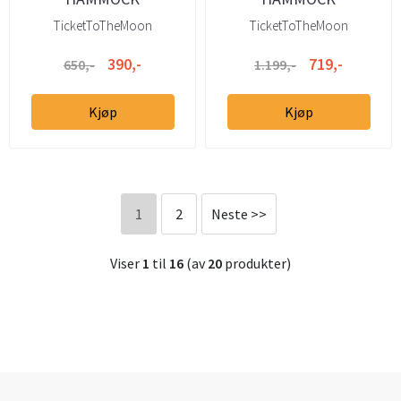
TicketToTheMoon
TicketToTheMoon
390,-
719,-
650,-
1.199,-
Kjøp
Kjøp
1
2
Neste >>
Viser
1
til
16
(av
20
produkter)