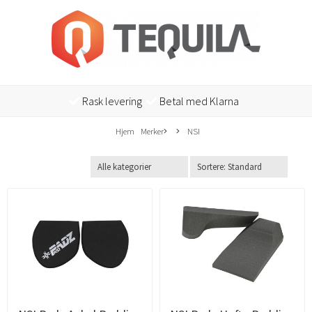
Rask levering
Betal med Klarna
Hjem
Merker
NSI