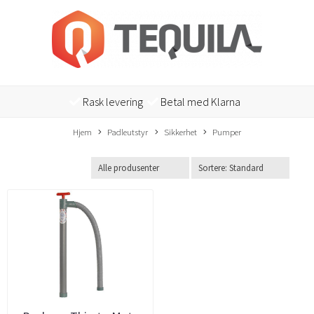
Rask levering
Betal med Klarna
Hjem
Padleutstyr
Sikkerhet
Pumper