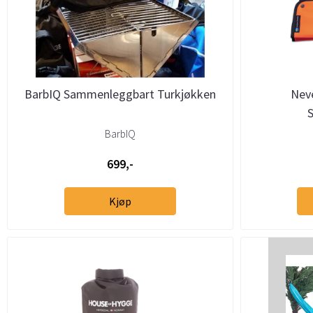
BarbIQ Sammenleggbart Turkjøkken
Neve
BarbIQ
699,-
Kjøp