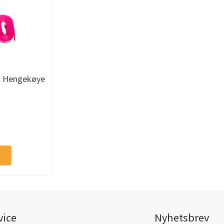
ul Hengekøye
vice
Nyhetsbrev