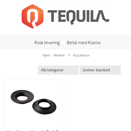
Rask levering
Betal med Klarna
Hjem
Merker
KayakGear