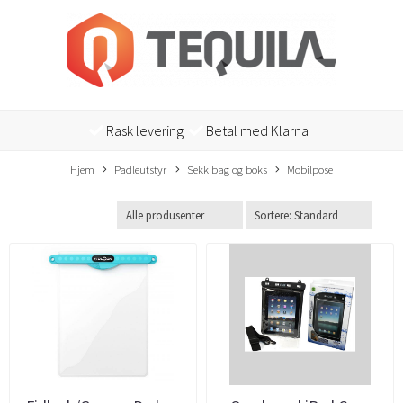
Rask levering
Betal med Klarna
Hjem
Padleutstyr
Sekk bag og boks
Mobilpose