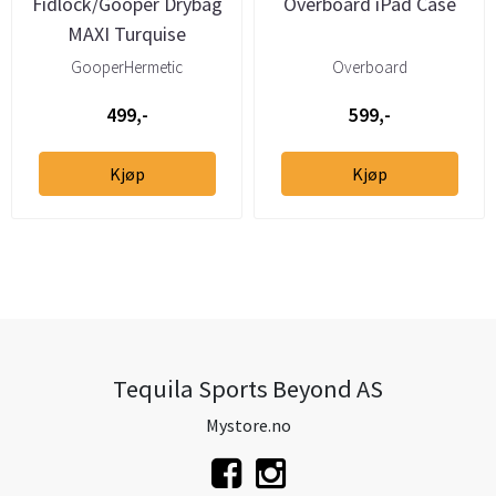
Fidlock/Gooper Drybag
Overboard iPad Case
MAXI Turquise
GooperHermetic
Overboard
499,-
599,-
Kjøp
Kjøp
Tequila Sports Beyond AS
Mystore.no