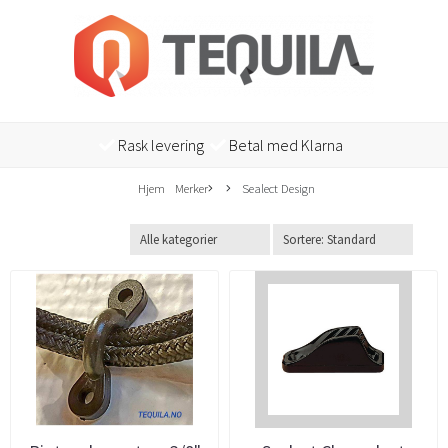
Rask levering
Betal med Klarna
Hjem
Merker
Sealect Design