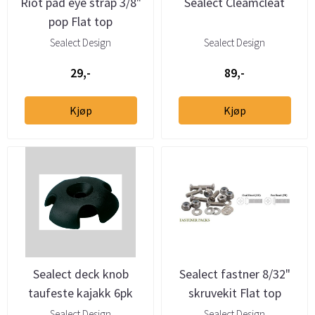
Riot pad eye strap 3/8"
Sealect Cleamcleat
pop Flat top
Sealect Design
Sealect Design
29,-
89,-
Kjøp
Kjøp
Sealect deck knob
Sealect fastner 8/32"
taufeste kajakk 6pk
skruvekit Flat top
Sealect Design
Sealect Design