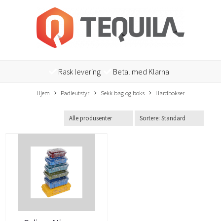
Rask levering
Betal med Klarna
Hjem
Padleutstyr
Sekk bag og boks
Hardbokser