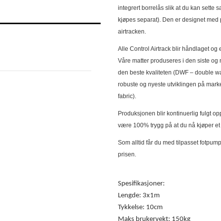
integrert borrelås slik at du kan sette
kjøpes separat). Den er designet med pu
airtracken.
Alle Control Airtrack blir håndlaget og 
Våre matter produseres i den siste og 
den beste kvaliteten (DWF – double wal
robuste og nyeste utviklingen på marked
fabric).
Produksjonen blir kontinuerlig fulgt op
være 100% trygg på at du nå kjøper et kva
Som alltid får du med tilpasset fotpump
prisen.
Spesifikasjoner:
Lengde: 3x1m
Tykkelse: 10cm
Maks brukervekt: 150kg