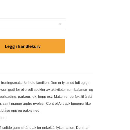
Legg i handlekurv
 treningsmatte for hele familien. Den er fylt med luft og gir
vært godt for et bredt spekter av aktiviteter som balanse- og
heerleading, parkour, lek, hopp osv. Matten er perfekt til å slå
n, samt mange andre øvelser. Control Airtrack fungerer like
å blåse opp og pakke ned.
 inn!
4 solide gummihåndtak for enkelt å flytte matten. Den har