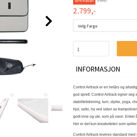
30% Rabatt
3.999,-
2.799,-
Velg Farge
INFORMASJON
Control Airtrack er en helårs og allsidig
god sprett.
Control Airtrack egner seg s
stabilitetstrening, turn, styrke, yoga, c
hjul, salto, ha ved siden av trampoline
godt inne og ute, som på vann. Enkel 
Her er det kun kreativiteten som spiller
Control Airtrack leveres standard med 