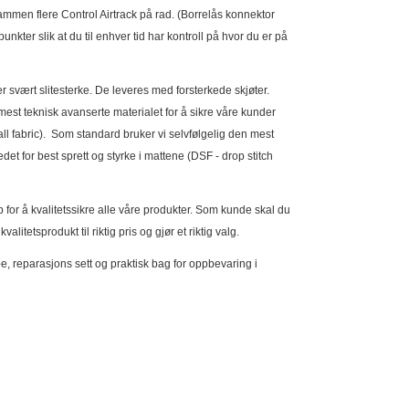
 sammen flere Control Airtrack på rad. (Borrelås konnektor
nkter slik at du til enhver tid har kontroll på hvor du er på
er svært slitesterke. De leveres med forsterkede skjøter.
mest teknisk avanserte materialet for å sikre våre kunder
l fabric). Som standard bruker vi selvfølgelig den mest
et for best sprett og styrke i mattene (DSF - drop stitch
p for å kvalitetssikre alle våre produkter. Som kunde skal du
litetsprodukt til riktig pris og gjør et riktig valg.
e, reparasjons sett og praktisk bag for oppbevaring i